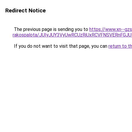
Redirect Notice
The previous page is sending you to
https://www.xn--gz
rakospalota/JUIyJUY3VyUwRCUzRiUxRCVFNSVERnF
If you do not want to visit that page, you can
return to t