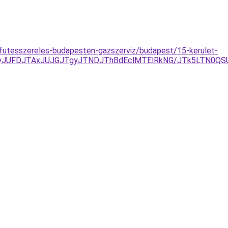
futesszereles-budapesten-gazszerviz/budapest/15-kerulet-
yJUFDJTAxJUJGJTgyJTNDJThBdEclMTElRkNG/JTk5LTN0QS