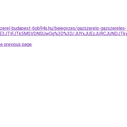
szerel-budapest-6ob94s.hu/bejegyzes/gazszerelo-gazszereles-
GJUE3JTlFJTk5MSVDNSUwQg%3D%3D/JUYxJUEzJURCJUNDJTk
he previous page
.