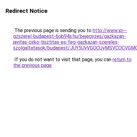
Redirect Notice
The previous page is sending you to
http://www.xn--
gzszerel-budapest-6ob94s.hu/bejegyzes/gazkazan-
javitas-cirko-tisztitas-es-feg-gazkazan-szereles-
szolgaltatasok/budapest/JUY5UyVGOCUyMSVCOCV
If you do not want to visit that page, you can
return to
the previous page
.