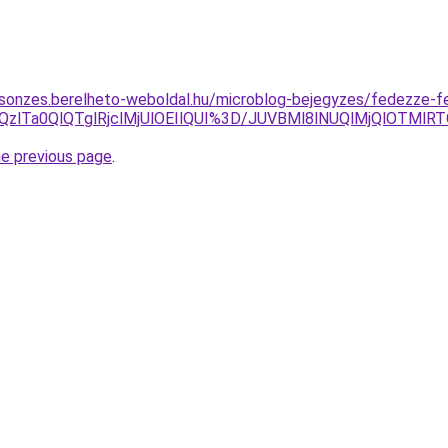
csonzes.berelheto-weboldal.hu/microblog-bejegyzes/fedezze-fe
IlQzlTa0QlQTglRjclMjUlOEIlQUI%3D/JUVBMl8lNUQlMjQlOT
he previous page
.