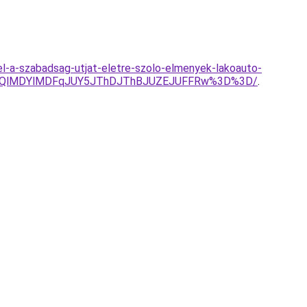
l-a-szabadsag-utjat-eletre-szolo-elmenyek-lakoauto-
MlRTQlMDYlMDFqJUY5JThDJThBJUZEJUFFRw%3D%3D/
.