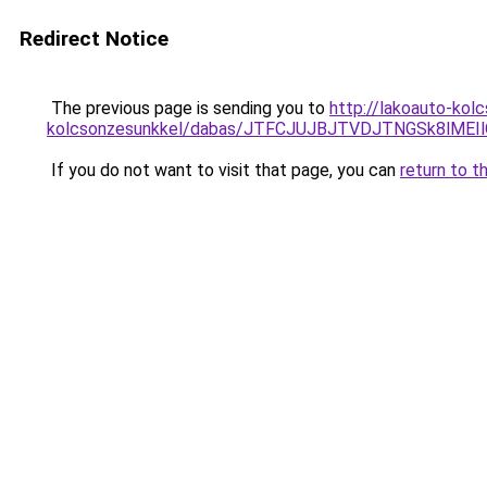
Redirect Notice
The previous page is sending you to
http://lakoauto-kol
kolcsonzesunkkel/dabas/JTFCJUJBJTVDJTNGSk8lME
If you do not want to visit that page, you can
return to t