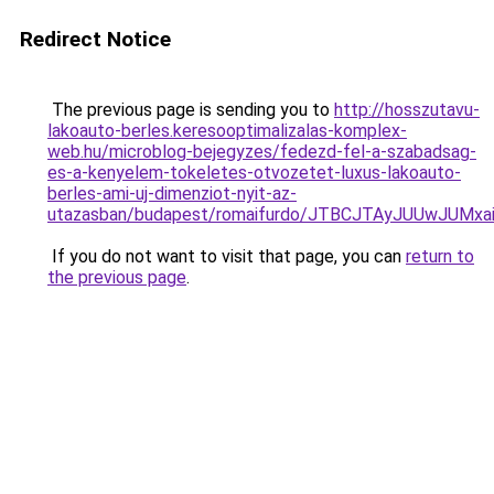
Redirect Notice
The previous page is sending you to
http://hosszutavu-
lakoauto-berles.keresooptimalizalas-komplex-
web.hu/microblog-bejegyzes/fedezd-fel-a-szabadsag-
es-a-kenyelem-tokeletes-otvozetet-luxus-lakoauto-
berles-ami-uj-dimenziot-nyit-az-
utazasban/budapest/romaifurdo/JTBCJTAyJUUwJU
If you do not want to visit that page, you can
return to
the previous page
.